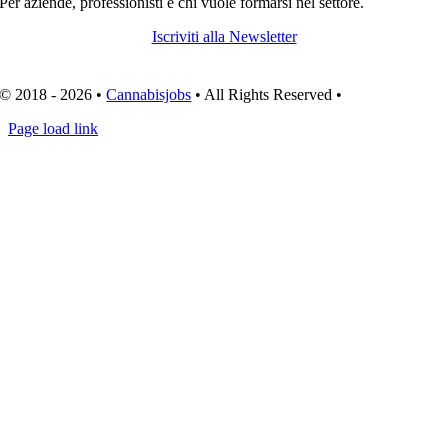
Per aziende, professionisti e chi vuole formarsi nel settore.
Iscriviti alla Newsletter
© 2018 - 2026 •
Cannabisjobs
• All Rights Reserved •
Chiudi
Page load link
zona
bar
scorrevole