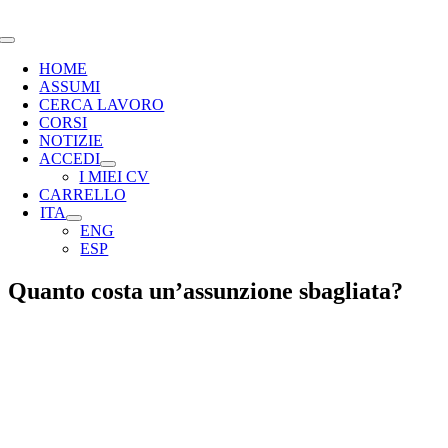
Salta
al
Toggle
contenuto
Navigation
HOME
ASSUMI
CERCA LAVORO
CORSI
NOTIZIE
ACCEDI
I MIEI CV
CARRELLO
ITA
ENG
ESP
Quanto costa un’assunzione sbagliata?