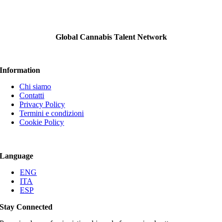
Global Cannabis Talent Network
Information
Chi siamo
Contatti
Privacy Policy
Termini e condizioni
Cookie Policy
Language
ENG
ITA
ESP
Stay Connected