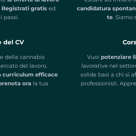
.
Registrati gratis
ed
candidatura spontan
i passi.
te
. Siamo 
e del CV
Cor
e della cannabis
Vuoi
potenziare i
rcato del lavoro.
lavorative nel setto
 curriculum efficace
solide basi a chi si 
prenota ora
la tua
professionisti. Appr