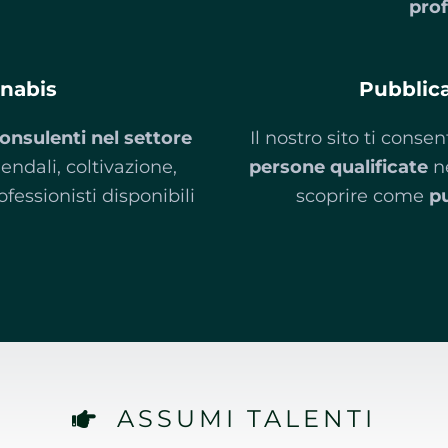
prof
nnabis
Pubblic
onsulenti nel settore
Il nostro sito ti cons
iendali, coltivazione,
persone qualificate
ne
fessionisti disponibili
scoprire come
pu
.
ASSUMI TALENTI