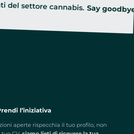
Say goodbye to recr
rendi l’iniziativa
ioni aperte rispecchia il tuo profilo, non
l tuo CV,
siamo lieti di ricevere la tua