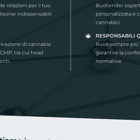
de relazioni per il tuo
Budtender esperti
isorse indispensabili
personalizzata e 
cannabici.
RESPONSABILI 
tivazione di cannabis
Ruoli sempre più 
GMP, tra cui head
garantire la confo
enti.
normative
contatto con i migliori talenti del s