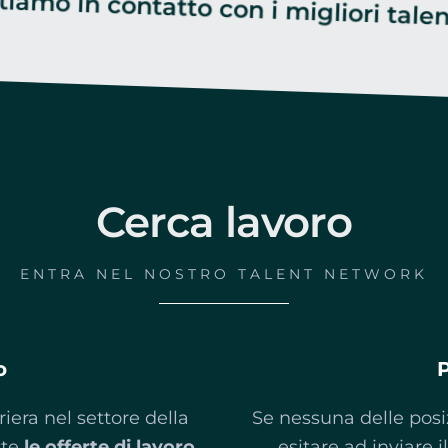
Cerca lavoro
ENTRA NEL NOSTRO TALENT NETWORK
o
P
riera nel settore della
Se nessuna delle posiz
tte
le offerte di lavoro
esitare ad inviare i