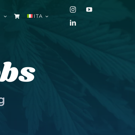
I
ITA
obs
g