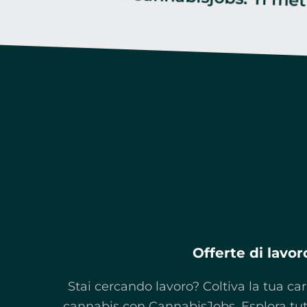
Offerte di lavor
Stai cercando lavoro? Coltiva la tua car
cannabis con CannabisJobs. Esplora tu