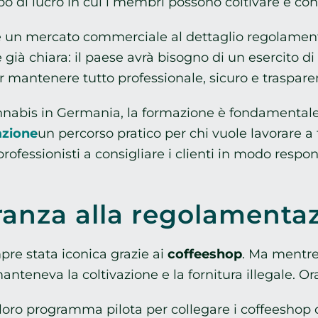
o di lucro in cui i membri possono coltivare e con
 un mercato commerciale al dettaglio regolamenta
 già chiara: il paese avrà bisogno di un esercito di
 mantenere tutto professionale, sicuro e traspare
cannabis in Germania, la formazione è fondamental
azione
un percorso pratico per chi vuole lavorare a f
professionisti a consigliare i clienti in modo resp
eranza alla regolamenta
re stata iconica grazie ai
coffeeshop
. Ma mentre
manteneva la coltivazione e la fornitura illegale. 
 loro programma pilota per collegare i coffeeshop co