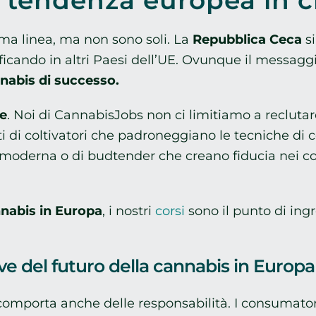
na tendenza europea in c
ma linea, ma non sono soli. La
Repubblica Ceca
si
ificando in altri Paesi dell’UE. Ovunque il messagg
nnabis di successo.
e
. Noi di CannabisJobs non ci limitiamo a reclut
tti di coltivatori che padroneggiano le tecniche di
e moderna o di budtender che creano fiducia nei 
nnabis in Europa
, i nostri
corsi
sono il punto di ingr
ave del futuro della cannabis in Europa
omporta anche delle responsabilità. I consumatori