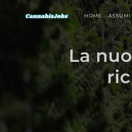
Salta
al
HOME
ASSUMI
contenuto
La nuo
ri