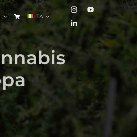
I
ITA
annabis
opa