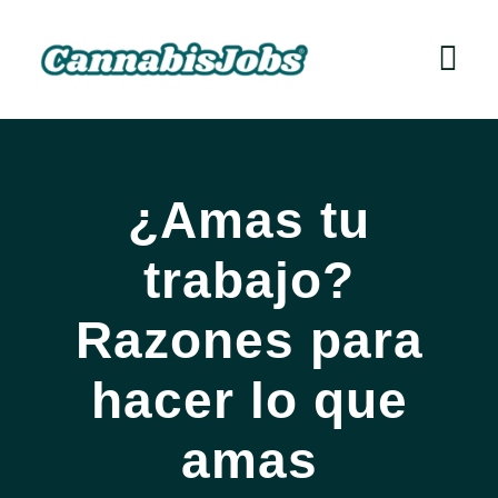
Skip
to
Togg
content
Navi
HOME
CONTRATA
¿Amas tu
BUSCA TRABAJO
trabajo?
CURSOS
Razones para
NOTICIAS
hacer lo que
INICIAR SESIÓN
amas